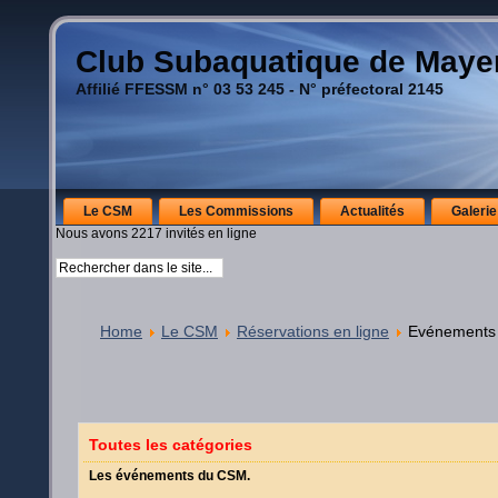
Club Subaquatique de May
Affilié FFESSM n° 03 53 245 - N° préfectoral 2145
Le CSM
Les Commissions
Actualités
Galerie
Nous avons 2217 invités en ligne
Home
Le CSM
Réservations en ligne
Evénements
Toutes les catégories
Les événements du CSM.