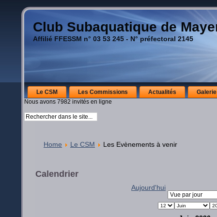
Club Subaquatique de May
Affilié FFESSM n° 03 53 245 - N° préfectoral 2145
Le CSM
Les Commissions
Actualités
Galerie
Nous avons 7982 invités en ligne
Home
Le CSM
Les Evènements à venir
Calendrier
Aujourd'hui