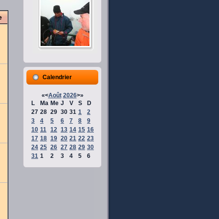
e
Calendrier
«
<
Août
2026
>
»
L
Ma
Me
J
V
S
D
27
28
29
30
31
1
2
3
4
5
6
7
8
9
10
11
12
13
14
15
16
17
18
19
20
21
22
23
24
25
26
27
28
29
30
31
1
2
3
4
5
6