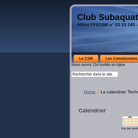
Club Subaquat
Affilié FFESSM n° 03 53 245 -
Le CSM
Les Commissions
Nous avons 154 invités en ligne
Home
Le calendrier Tech
Calendrier
Vue par ann