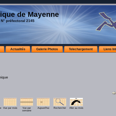
ique de Mayenne
 N° préfectoral 2145
Actualités
Galerie Photos
Telechargement
Liens In
nique
ée
Vue par mois
Vue par
Aujourd'hui
Rechercher
Aller au mois
semaine