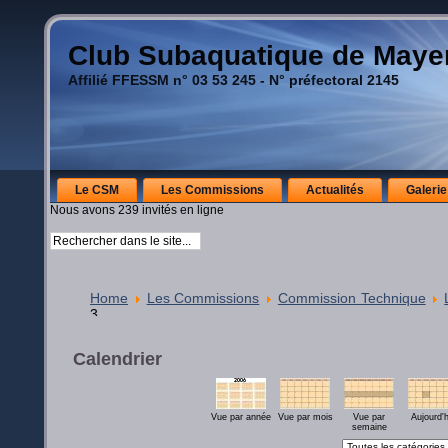
Club Subaquatique de May
Affilié FFESSM n° 03 53 245 - N° préfectoral 2145
Le CSM
Les Commissions
Actualités
Galerie
Nous avons 239 invités en ligne
Home
Les Commissions
Commission Technique
3
Calendrier
Vue par année
Vue par mois
Vue par
Aujourd'h
semaine