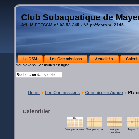
Club Subaquatique de May
Affilié FFESSM n° 03 53 245 - N° préfectoral 2145
Le CSM
Les Commissions
Actualités
Galerie
Nous avons 527 invités en ligne
Home
Les Commissions
Commission Apnée
Plann
Calendrier
Vue par année
Vue par mois
Vue par
Aujourd'h
semaine